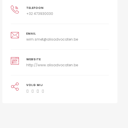
TELEFOON
+32 473930030
EMAIL
wim.smet@alisadvocaten.be
WEBSITE
http://www.alisadvocaten.be
VOLG MIJ