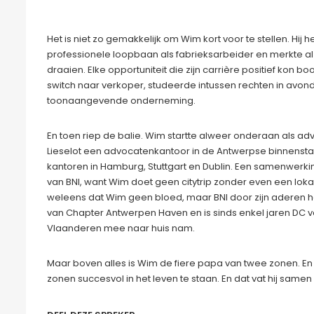
Het is niet zo gemakkelijk om Wim kort voor te stellen. Hij
professionele loopbaan als fabrieksarbeider en merkte al
draaien. Elke opportuniteit die zijn carrière positief kon b
switch naar verkoper, studeerde intussen rechten in avon
toonaangevende onderneming.
En toen riep de balie. Wim startte alweer onderaan als ad
Lieselot een advocatenkantoor in de Antwerpse binnenst
kantoren in Hamburg, Stuttgart en Dublin. Een samenwerking
van BNI, want Wim doet geen citytrip zonder even een lokale
weleens dat Wim geen bloed, maar BNI door zijn aderen heef
van Chapter Antwerpen Haven en is sinds enkel jaren DC va
Vlaanderen mee naar huis nam.
Maar boven alles is Wim de fiere papa van twee zonen. En het i
zonen succesvol in het leven te staan. En dat vat hij samen