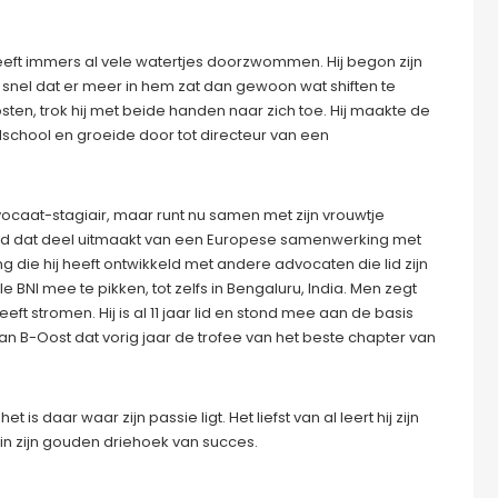
 heeft immers al vele watertjes doorzwommen. Hij begon zijn
 snel dat er meer in hem zat dan gewoon wat shiften te
oosten, trok hij met beide handen naar zich toe. Hij maakte de
dschool en groeide door tot directeur van een
vocaat-stagiair, maar runt nu samen met zijn vrouwtje
ad dat deel uitmaakt van een Europese samenwerking met
 die hij heeft ontwikkeld met andere advocaten die lid zijn
 BNI mee te pikken, tot zelfs in Bengaluru, India. Men zegt
t stromen. Hij is al 11 jaar lid en stond mee aan de basis
n B-Oost dat vorig jaar de trofee van het beste chapter van
s daar waar zijn passie ligt. Het liefst van al leert hij zijn
 in zijn gouden driehoek van succes.