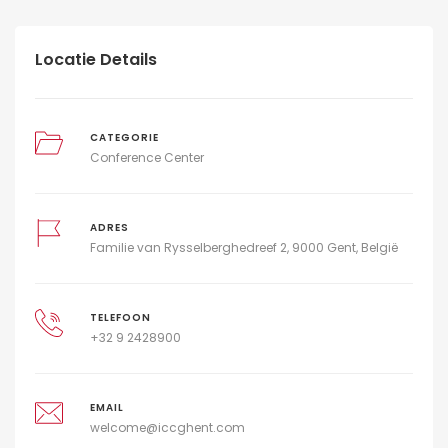
Locatie Details
CATEGORIE
Conference Center
ADRES
Familie van Rysselberghedreef 2, 9000 Gent, België
TELEFOON
+32 9 2428900
EMAIL
welcome@iccghent.com